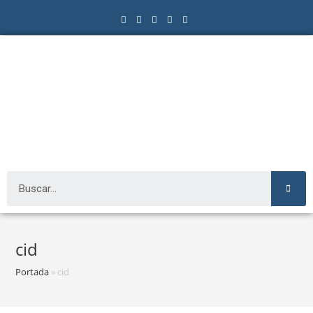
cid
Portada
»
cid