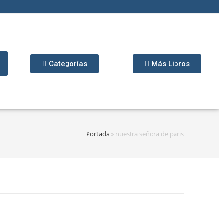
Categorías
Más Libros
Portada
»
nuestra señora de paris