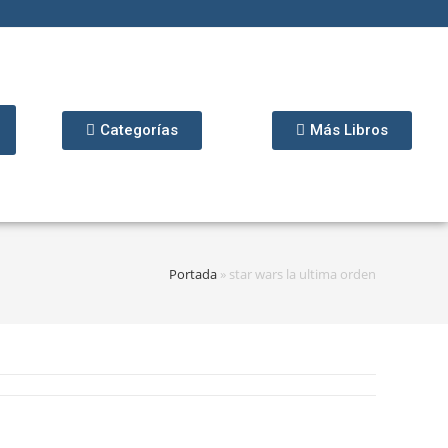
Categorías
Más Libros
Portada
»
star wars la ultima orden