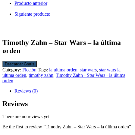
Producto anterior
Siguiente producto
Timothy Zahn – Star Wars – la última
orden
Descargar Gratis
Category:
Ficción
Tags:
la ultima orden
,
star wars
,
star wars la
ultima orden
,
timothy zahn
,
Timothy Zahn - Star Wars - la última
orden
Reviews (0)
Reviews
There are no reviews yet.
Be the first to review “Timothy Zahn – Star Wars – la última orden”