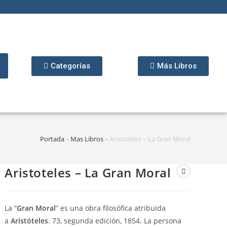
Categorías
Más Libros
Portada
»
Mas Libros
»
Aristoteles – La Gran Moral
Aristoteles – La Gran Moral
La “
Gran Moral
” es una obra filosófica atribuida
a
Aristóteles
. 73, segunda edición, 1854. La persona